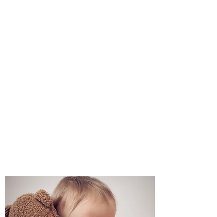
Dott. Claudio Alfredo
Robusto
Specialista in Pediatria
Specialista in Malattie
Apparato Respiratorio
Allergologo
Esperto in Allattamento al
seno