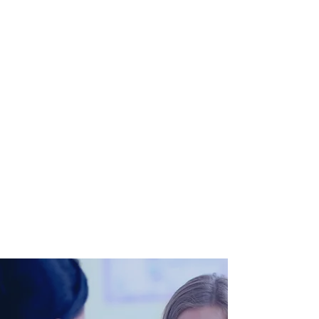
Dott. Claudio Alfredo
Robusto
Specialista in Pediatria
Specialista in Malattie
Apparato Respiratorio
Allergologo
Esperto in Allattamento al
seno