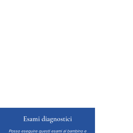
Dott. Claudio Alfredo
Robusto
Specialista in Pediatria
Specialista in Malattie
Apparato Respiratorio
Allergologo
Esperto in Allattamento al
seno
Esami diagnostici
Posso eseguire questi esami al bambino e