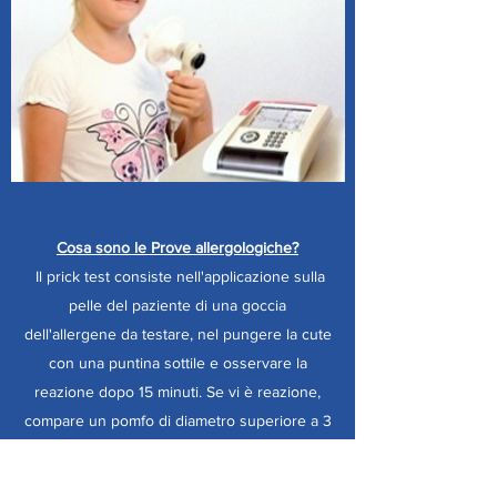
Cosa sono le Prove allergologiche?
Il prick test consiste nell'applicazione sulla
pelle del paziente di una goccia
dell'allergene da testare, nel pungere la cute
con una puntina sottile e osservare la
reazione dopo 15 minuti. Se vi è reazione,
compare un pomfo di diametro superiore a 3
millimetri con o senza alone di arrossamento
e ciò indica la sensibilità a questo