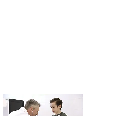
Dott. Claudio Alfredo
Robusto
Specialista in Pediatria
Specialista in Malattie
Apparato Respiratorio
Allergologo
Esperto in Allattamento al
seno