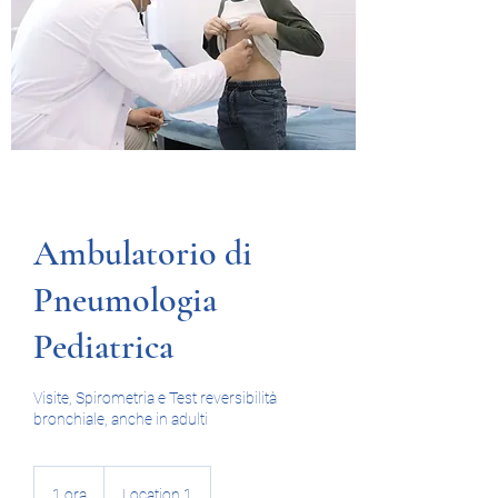
Ambulatorio di
Pneumologia
Pediatrica
Visite, Spirometria e Test reversibilità
bronchiale, anche in adulti
1 ora
1
Location 1