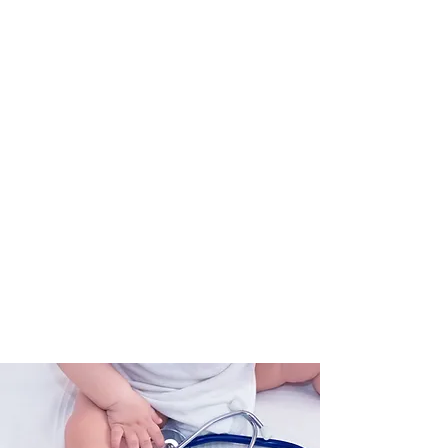
Dott. Claudio Alfredo
Robusto
Specialista in Pediatria
Specialista in Malattie
Apparato Respiratorio
Allergologo
Esperto in Allattamento al
seno